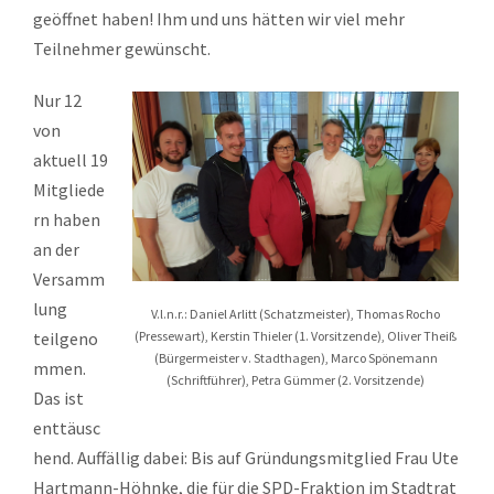
geöffnet haben! Ihm und uns hätten wir viel mehr
Teilnehmer gewünscht.
Nur 12
von
aktuell 19
Mitgliede
rn haben
an der
Versamm
lung
V.l.n.r.: Daniel Arlitt (Schatzmeister), Thomas Rocho
teilgeno
(Pressewart), Kerstin Thieler (1. Vorsitzende), Oliver Theiß
(Bürgermeister v. Stadthagen), Marco Spönemann
mmen.
(Schriftführer), Petra Gümmer (2. Vorsitzende)
Das ist
enttäusc
hend. Auffällig dabei: Bis auf Gründungsmitglied Frau Ute
Hartmann-Höhnke, die für die SPD-Fraktion im Stadtrat