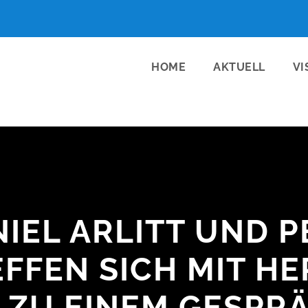
HOME
AKTUELL
VI
IEL ARLITT UND P
FFEN SICH MIT H
 ZU EINEM GESPRÄ