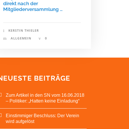
direkt nach der
Mitgliederversammlung …
KERSTIN THIELER
ALLGEMEIN
0
NEUESTE BEITRÄGE
Zum Artikel in den SN vom 16.06.2018
– Politiker: „Hatten keine Einladung“
Einstimmiger Beschluss: Der Verein
wird aufgelöst